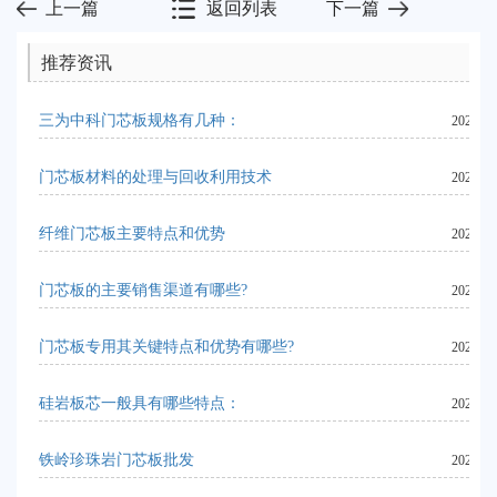
上一篇
返回列表
下一篇
推荐资讯
三为中科门芯板规格有几种：
2024-06
门芯板材料的处理与回收利用技术
2024-06
纤维门芯板主要特点和优势
2023-11
门芯板的主要销售渠道有哪些?
2024-06
门芯板专用其关键特点和优势有哪些?
2023-11
硅岩板芯一般具有哪些特点：
2023-09
铁岭珍珠岩门芯板批发
2024-06