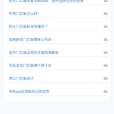
防火门芯板设备选购指南：如何选择适合的设备
2024-06
纤维门芯板怎么样?
2024-06
防火门芯板标准有哪些？
2024-06
临朐静音门芯板哪家公司好：
2024-06
提升门芯板品质的关键因素解析
2024-06
无机发泡门芯板哪个牌子好
2024-07
周口门芯板设计
2024-06
有机gsg硅塑板特点和优势:
2023-09