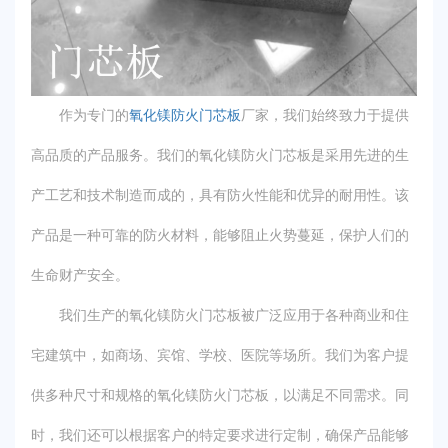
作为专门的
氧化镁防火门芯板
厂家，我们始终致力于提供
高品质的产品服务。我们的氧化镁防火门芯板是采用先进的生
产工艺和技术制造而成的，具有防火性能和优异的耐用性。该
产品是一种可靠的防火材料，能够阻止火势蔓延，保护人们的
生命财产安全。
我们生产的氧化镁防火门芯板被广泛应用于各种商业和住
宅建筑中，如商场、宾馆、学校、医院等场所。我们为客户提
供多种尺寸和规格的氧化镁防火门芯板，以满足不同需求。同
时，我们还可以根据客户的特定要求进行定制，确保产品能够