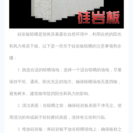
硅岩板晾晒是指将其暴露在自然环境中，利用自然的阳光
和风力将其干燥。以下是一些关于硅岩板晾晒的注意事项和步
骤：
1. 挑选合适的晾晒场地：选择一个适合晾晒的场地，尽量
保持平坦、通风、阳光充足的地方。确保晾晒场地无遮挡物，
避免树木、建筑物等阻挡阳光和风力的影响。
2. 清洁表面：在晾晒之前，确保硅岩板表面干净无尘。使
用清洁的布或刷子轻轻擦拭表面，清掉有尘埃和污垢。
3. 堆放硅岩板：将硅岩板平放在晾晒场地上，确保板材之